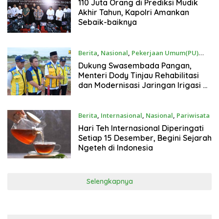
16, 2024
110 Juta Orang di Prediksi Mudik
Akhir Tahun, Kapolri Amankan
Sebaik-baiknya
Berita
,
Nasional
,
Pekerjaan Umum(PU)
Desember 15, 2024
Dukung Swasembada Pangan,
Menteri Dody Tinjau Rehabilitasi
dan Modernisasi Jaringan Irigasi di
Kabupaten Subang
Berita
,
Internasional
,
Nasional
,
Pariwisata
Desember 15, 2024
Hari Teh Internasional Diperingati
Setiap 15 Desember, Begini Sejarah
Ngeteh di Indonesia
Selengkapnya