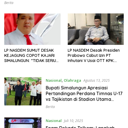
Berita
LP NASDEM SUMUT DESAK
LP NASDEM Desak Presiden
KEJAGUNG COPOT KAJARI
Prabowo Cabut Izin PT
SIMALUNGUN: “TIDAK SERIUS
Inhutani V Usai OTT KPK:
TANGANI KASUS KORUPSI
“Hutan Bukan Ladang
DANA DESA”
Korupsi!”
Nasional
,
Olahraga
Agustus 13, 2025
Bupati Simalungun Apresiasi
Pertandingan Perdana Timnas U-17
vs Tajikistan di Stadion Utama
Sumut
Berita
Nasional
Juli 10, 2025