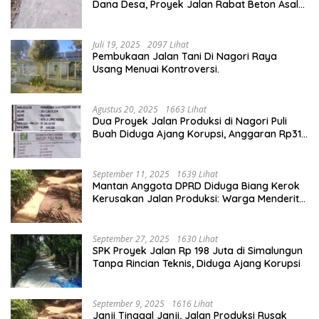
Dana Desa, Proyek Jalan Rabat Beton Asal
Jadi
Juli 19, 2025
2097 Lihat
Pembukaan Jalan Tani Di Nagori Raya
Usang Menuai Kontroversi.
Agustus 20, 2025
1663 Lihat
Dua Proyek Jalan Produksi di Nagori Puli
Buah Diduga Ajang Korupsi, Anggaran Rp314
Juta Dipertanyakan
September 11, 2025
1639 Lihat
Mantan Anggota DPRD Diduga Biang Kerok
Kerusakan Jalan Produksi: Warga Menderita,
Hukum Tumpul?
September 27, 2025
1630 Lihat
SPK Proyek Jalan Rp 198 Juta di Simalungun
Tanpa Rincian Teknis, Diduga Ajang Korupsi
September 9, 2025
1616 Lihat
Janji Tinggal Janji, Jalan Produksi Rusak