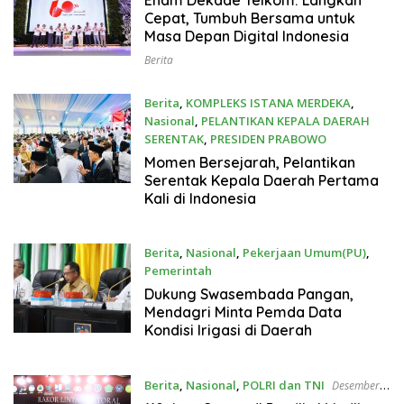
Enam Dekade Telkom: Langkah
Cepat, Tumbuh Bersama untuk
Masa Depan Digital Indonesia
Berita
Berita
,
KOMPLEKS ISTANA MERDEKA
,
Nasional
,
PELANTIKAN KEPALA DAERAH
SERENTAK
,
PRESIDEN PRABOWO
Februari 20, 2025
Momen Bersejarah, Pelantikan
Serentak Kepala Daerah Pertama
Kali di Indonesia
Berita
,
Nasional
,
Pekerjaan Umum(PU)
,
Pemerintah
Desember 16, 2024
Dukung Swasembada Pangan,
Mendagri Minta Pemda Data
Kondisi Irigasi di Daerah
Berita
,
Nasional
,
POLRI dan TNI
Desember