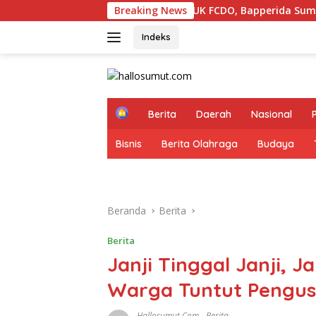
Langsung
Tim UK FCDO, Bapperida Sumut dan Pemkab Samosir Tinjau I
Breaking News
ke
konten
Indeks
H
Berita
Daerah
Nasional
o
m
Bisnis
Berita Olahraga
Budaya
e
Beranda
Berita
Berita
Janji Tinggal Janji, J
Warga Tuntut Pengu
Hallosumut.com
-
Berita