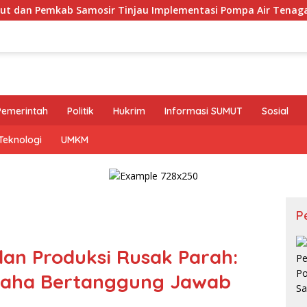
mplementasi Pompa Air Tenaga Surya di Kabupaten Samosir
Pemerintah
Politik
Hukrim
Informasi SUMUT
Sosial
Teknologi
UMKM
P
alan Produksi Rusak Parah:
saha Bertanggung Jawab