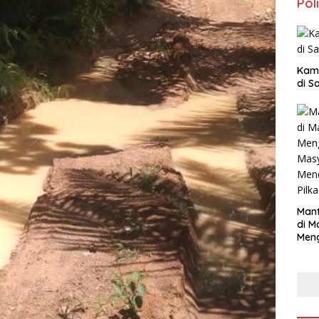
Poli
Kam
di S
Mant
di M
Men
Mas
Mend
Pilk