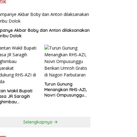
tik
panye Akbar Boby dan Anton dilaksanakan
aribu Dolok
Turun Gunung
Menangkan RHS-AZI,
an Wakil Bupati
Novri Ompusunggu
asa JR Saragih
Berikan Umroh Gratis
ghimbau
di Nagori Parbutaran
yarakat
ukung RHS-AZI di
ada
Selengkapnya