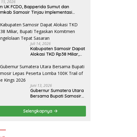
i 15, 2026
m UK FCDO, Bapperida Sumut dan
mkab Samosir Tinjau Implementasi
mpa Air Tenaga Surya di Kabupaten
amosir
Juli 14, 2026
Kabupaten Samosir Dapat
Alokasi TKD Rp38 Miliar,
Bupati Tegaskan
Komitmen Pengelolaan
Tepat Sasaran
Juni 13, 2026
Gubernur Sumatera Utara
Bersama Bupati Samosir
Lepas Peserta Lomba
100K Trail of The Kings
Selengkapnya
2026