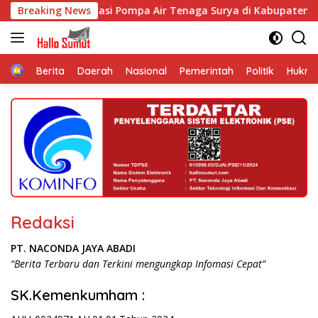
Langsung
lementasi Pompa Air Tenaga Surya di Kabupaten Samosir
Breaking News
ke
konten
Home
Berita
Daerah
Nasional
Pemerintah
Politik
Hukri
Redaksi
PT. NACONDA JAYA ABADI
“Berita Terbaru dan Terkini mengungkap Infomasi Cepat”
SK.Kemenkumham :