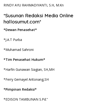
RINDY AYU RAHMADIYANTI, S.H, M.Kn
*Susunan Redaksi Media Online
hallosumut.com*
*Dewan Penasehat*
*J.A.T Purba
*Muhamad Sahroni
*Tim Penasehat Hukum*
*Harfin Gunawan Siagian, SH,MH
*Ferry Gemayel Aritonang,SH
*Pimpinan Redaksi*
*EDISON TAMBUNAN S.Pd.”