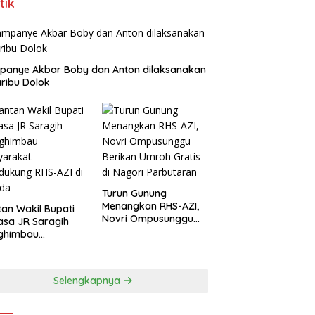
tik
panye Akbar Boby dan Anton dilaksanakan
aribu Dolok
Turun Gunung
Menangkan RHS-AZI,
an Wakil Bupati
Novri Ompusunggu
asa JR Saragih
Berikan Umroh Gratis
ghimbau
di Nagori Parbutaran
yarakat
ukung RHS-AZI di
ada
Selengkapnya