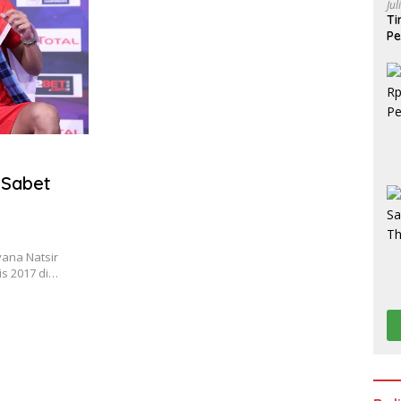
Jul
Ti
Pe
Po
S
 Sabet
ana Natsir
is 2017 di…