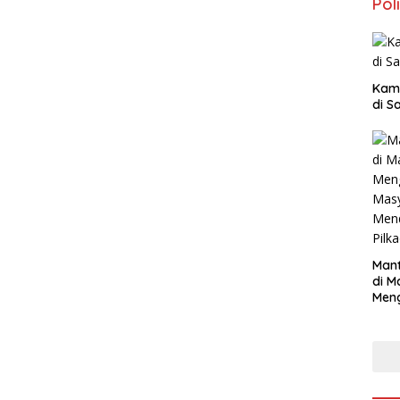
Poli
Kam
di S
Mant
di M
Men
Mas
Mend
Pilk