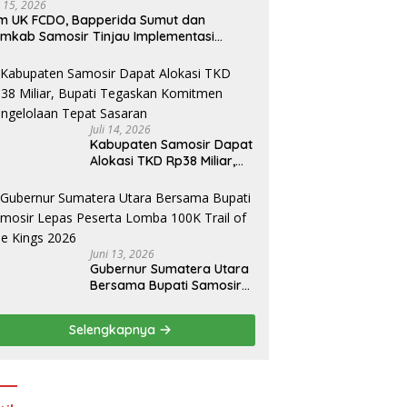
i 15, 2026
m UK FCDO, Bapperida Sumut dan
mkab Samosir Tinjau Implementasi
mpa Air Tenaga Surya di Kabupaten
amosir
Juli 14, 2026
Kabupaten Samosir Dapat
Alokasi TKD Rp38 Miliar,
Bupati Tegaskan
Komitmen Pengelolaan
Tepat Sasaran
Juni 13, 2026
Gubernur Sumatera Utara
Bersama Bupati Samosir
Lepas Peserta Lomba
100K Trail of The Kings
Selengkapnya
2026