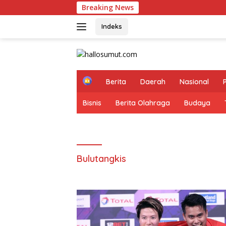
Langsung
Breaking News
Tim UK 
ke
konten
Indeks
H
Berita
Daerah
Nasional
o
m
Bisnis
Berita Olahraga
Budaya
e
Bulutangkis