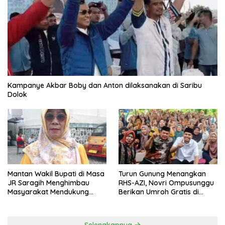
Kampanye Akbar Boby dan Anton dilaksanakan di Saribu
Dolok
Mantan Wakil Bupati di Masa
Turun Gunung Menangkan
JR Saragih Menghimbau
RHS-AZI, Novri Ompusunggu
Masyarakat Mendukung
Berikan Umroh Gratis di
RHS-AZI di Pilkada
Nagori Parbutaran
Selengkapnya