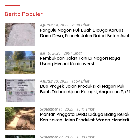
Berita Populer
Agustus 19, 2025
2449 Lihat
Pangulu Nagori Puli Buah Diduga Korupsi
Dana Desa, Proyek Jalan Rabat Beton Asal
Jadi
Juli 19, 2025
2097 Lihat
Pembukaan Jalan Tani Di Nagori Raya
Usang Menuai Kontroversi.
Agustus 20, 2025
1664 Lihat
Dua Proyek Jalan Produksi di Nagori Puli
Buah Diduga Ajang Korupsi, Anggaran Rp314
Juta Dipertanyakan
September 11, 2025
1641 Lihat
Mantan Anggota DPRD Diduga Biang Kerok
Kerusakan Jalan Produksi: Warga Menderita,
Hukum Tumpul?
September 27, 2025
1630 Lihat