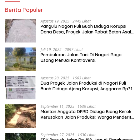
Berita Populer
Agustus 19, 2025
2445 Lihat
Pangulu Nagori Puli Buah Diduga Korupsi
Dana Desa, Proyek Jalan Rabat Beton Asal
Jadi
Juli 19, 2025
2097 Lihat
Pembukaan Jalan Tani Di Nagori Raya
Usang Menuai Kontroversi.
Agustus 20, 2025
1663 Lihat
Dua Proyek Jalan Produksi di Nagori Puli
Buah Diduga Ajang Korupsi, Anggaran Rp314
Juta Dipertanyakan
September 11, 2025
1639 Lihat
Mantan Anggota DPRD Diduga Biang Kerok
Kerusakan Jalan Produksi: Warga Menderita,
Hukum Tumpul?
September 27, 2025
1630 Lihat
SPK Proyek Jalan Rp 198 Juta di Simalungun