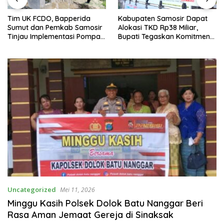
Kabupaten Samosir Dapat
Gubernur Sumatera Utara
Alokasi TKD Rp38 Miliar,
Bersama Bupati Samosir
Bupati Tegaskan Komitmen
Lepas Peserta Lomba 100K
Pengelolaan Tepat Sasaran
Trail of The Kings 2026
Uncategorized
Mei 11, 2026
Minggu Kasih Polsek Dolok Batu Nanggar Beri
Rasa Aman Jemaat Gereja di Sinaksak