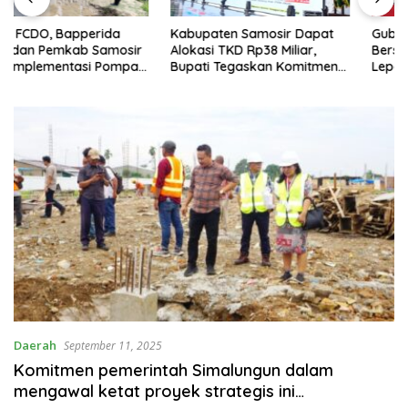
Kabupaten Samosir Dapat
Gubernur Sumatera Utara
Alokasi TKD Rp38 Miliar,
Bersama Bupati Samosir
Bupati Tegaskan Komitmen
Lepas Peserta Lomba 100K
Pengelolaan Tepat Sasaran
Trail of The Kings 2026
Daerah
September 11, 2025
Komitmen pemerintah Simalungun dalam
mengawal ketat proyek strategis ini