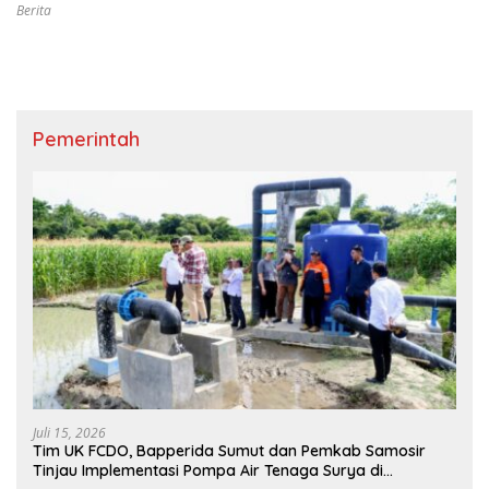
menunjukkan keseriusan dalam menciptakan
Berita
tata kelola pemerintahan yang bersih dan
berintegritas.
Pemerintah
Juli 15, 2026
Tim UK FCDO, Bapperida Sumut dan Pemkab Samosir
Tinjau Implementasi Pompa Air Tenaga Surya di