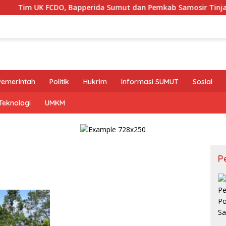
UK FCDO, Bapperida Sumut dan Pemkab Samosir Tinjau Implem
Pemerintah
Politik
Hukrim
Informasi SUMUT
Sosial
Teknologi
UMKM
P