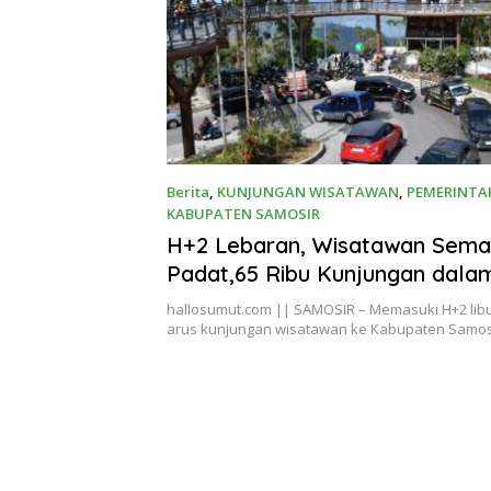
Berita
,
KUNJUNGAN WISATAWAN
,
PEMERINT
KABUPATEN SAMOSIR
Maret 24, 2026
H+2 Lebaran, Wisatawan Sema
Padat,65 Ribu Kunjungan dalam
hallosumut.com || SAMOSIR – Memasuki H+2 libur I
arus kunjungan wisatawan ke Kabupaten Samo