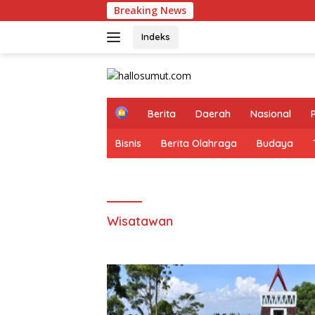
Langsung
Breaking News
Tim 
ke
konten
Indeks
H
Berita
Daerah
Nasional
o
m
Bisnis
Berita Olahraga
Budaya
e
Wisatawan