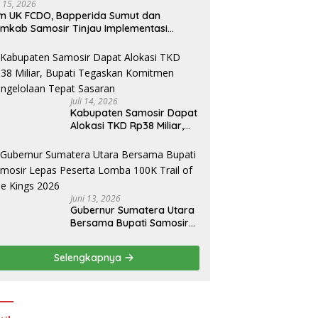
i 15, 2026
m UK FCDO, Bapperida Sumut dan
mkab Samosir Tinjau Implementasi
mpa Air Tenaga Surya di Kabupaten
amosir
Juli 14, 2026
Kabupaten Samosir Dapat
Alokasi TKD Rp38 Miliar,
Bupati Tegaskan
Komitmen Pengelolaan
Tepat Sasaran
Juni 13, 2026
Gubernur Sumatera Utara
Bersama Bupati Samosir
Lepas Peserta Lomba
100K Trail of The Kings
Selengkapnya
2026