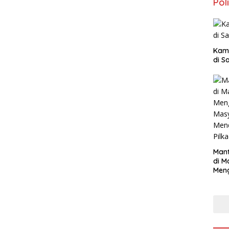
Poli
Kam
di S
Mant
di M
Men
Mas
Mend
Pilk