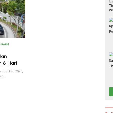
Jul
Ti
Pe
Po
S
AHAAN
kin
 6 Hari
dul Fitri 2026,
sir…