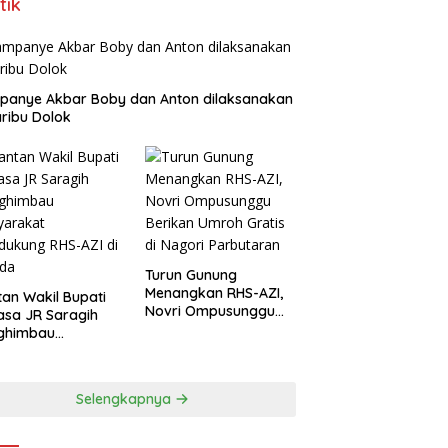
tik
panye Akbar Boby dan Anton dilaksanakan
aribu Dolok
Turun Gunung
Menangkan RHS-AZI,
an Wakil Bupati
Novri Ompusunggu
asa JR Saragih
Berikan Umroh Gratis
ghimbau
di Nagori Parbutaran
yarakat
ukung RHS-AZI di
ada
Selengkapnya