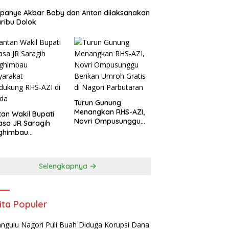
panye Akbar Boby dan Anton dilaksanakan
aribu Dolok
Turun Gunung
Menangkan RHS-AZI,
an Wakil Bupati
Novri Ompusunggu
asa JR Saragih
Berikan Umroh Gratis
ghimbau
di Nagori Parbutaran
yarakat
ukung RHS-AZI di
ada
Selengkapnya
ita Populer