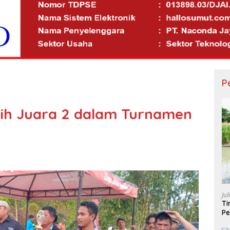
P
ih Juara 2 dalam Turnamen
Jul
Ti
Pe
Po