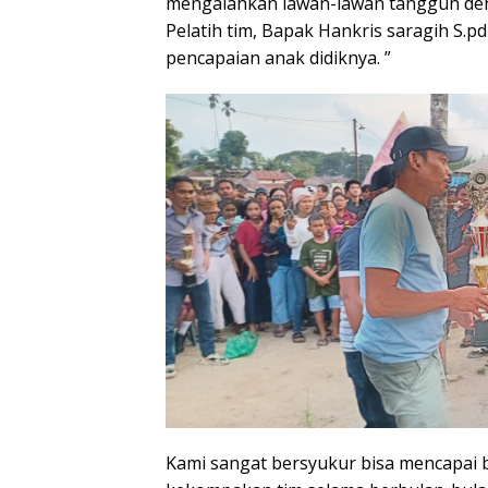
mengalahkan lawan-lawan tangguh den
Pelatih tim, Bapak Hankris saragih S
pencapaian anak didiknya. ”
Kami sangat bersyukur bisa mencapai bab