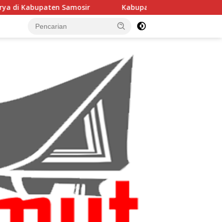
r
Kabupaten Samosir Dapat Alokasi TKD Rp38 Miliar, 