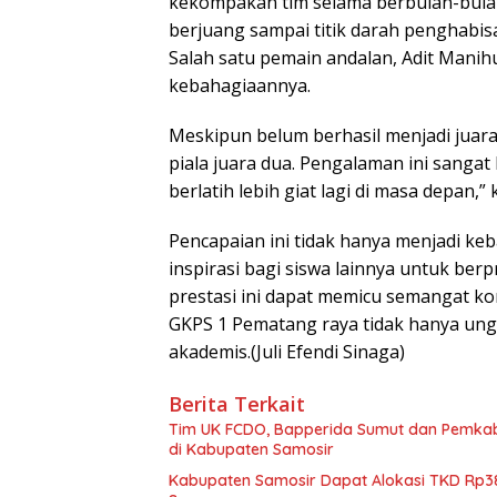
kekompakan tim selama berbulan-bula
berjuang sampai titik darah penghabisa
Salah satu pemain andalan, Adit Manih
kebahagiaannya.
Meskipun belum berhasil menjadi juar
piala juara dua. Pengalaman ini sanga
berlatih lebih giat lagi di masa depan,” k
Pencapaian ini tidak hanya menjadi keb
inspirasi bagi siswa lainnya untuk ber
prestasi ini dapat memicu semangat 
GKPS 1 Pematang raya tidak hanya ungg
akademis.(Juli Efendi Sinaga)
Berita Terkait
Tim UK FCDO, Bapperida Sumut dan Pemkab
di Kabupaten Samosir
Kabupaten Samosir Dapat Alokasi TKD Rp38