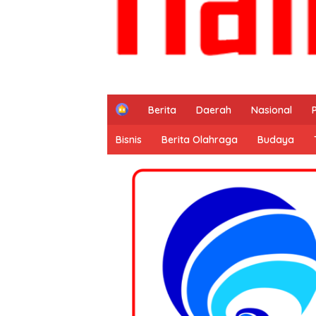
H
Berita
Daerah
Nasional
o
m
Bisnis
Berita Olahraga
Budaya
e