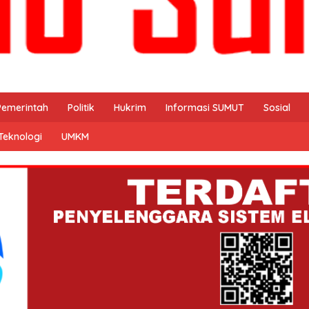
Pemerintah
Politik
Hukrim
Informasi SUMUT
Sosial
Teknologi
UMKM