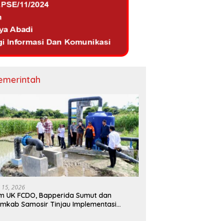
emerintah
i 15, 2026
m UK FCDO, Bapperida Sumut dan
mkab Samosir Tinjau Implementasi
mpa Air Tenaga Surya di Kabupaten