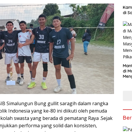
Kam
di S
Mant
di M
Men
Mas
Mend
Pilk
B Simalungun Bung gullit saragih dalam rangka
k Indonesia yang ke-80 ini diikuti oleh pemuda
Ber
ekolah swasta yang berada di pematang Raya .Sejak
jukkan performa yang solid dan konsisten,