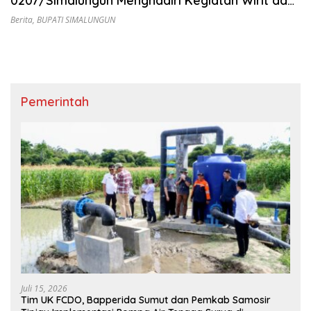
0207/Simalungun Menghadiri Kegiatan Wirit dan
Tabligh Akbar Bersama Bupati Simalungun
Berita
,
BUPATI SIMALUNGUN
Pemerintah
Juli 15, 2026
Tim UK FCDO, Bapperida Sumut dan Pemkab Samosir