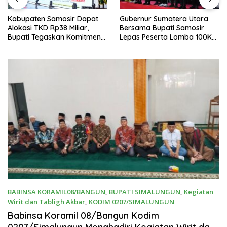
Kabupaten Samosir Dapat
Gubernur Sumatera Utara
Alokasi TKD Rp38 Miliar,
Bersama Bupati Samosir
Bupati Tegaskan Komitmen
Lepas Peserta Lomba 100K
Pengelolaan Tepat Sasaran
Trail of The Kings 2026
BABINSA KORAMIL08/BANGUN
,
BUPATI SIMALUNGUN
,
Kegiatan
Wirit dan Tabligh Akbar
,
KODIM 0207/SIMALUNGUN
Mei 25, 2025
Babinsa Koramil 08/Bangun Kodim