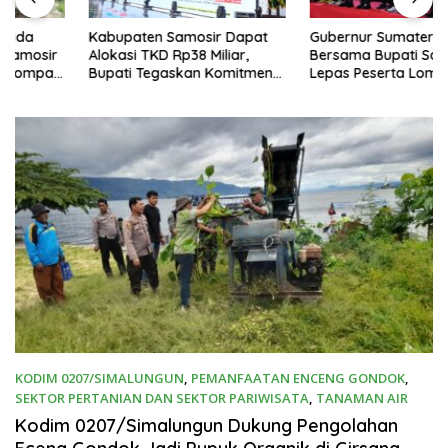
Kabupaten Samosir Dapat
Gubernur Sumatera Utara
Alokasi TKD Rp38 Miliar,
Bersama Bupati Samosir
Bupati Tegaskan Komitmen
Lepas Peserta Lomba 100K
Pengelolaan Tepat Sasaran
Trail of The Kings 2026
KODIM 0207/SIMALUNGUN
,
PEMANFAATAN ENCENG GONDOK
,
SEKTOR PERTANIAN DAN SEKTOR PARIWISATA
,
TANAMAN AIR
Mei 23, 2025
Kodim 0207/Simalungun Dukung Pengolahan