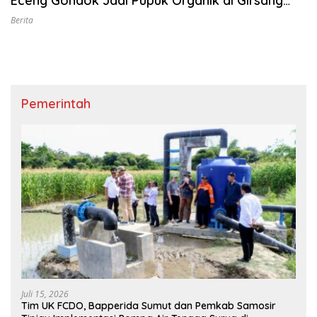
Eceng Gondok Jadi Pupuk Organik di Girsang
Sipangan Bolon
Berita
Pemerintah
Juli 15, 2026
Tim UK FCDO, Bapperida Sumut dan Pemkab Samosir