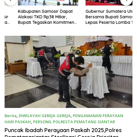
Kabupaten Samosir Dapat
Gubernur Sumatera Utara
Alokasi TKD Rp38 Miliar,
Bersama Bupati Samosir
Bupati Tegaskan Komitmen
Lepas Peserta Lomba 100K
Pengelolaan Tepat Sasaran
Trail of The Kings 2026
Berita
,
DIWILAYAH GEREJA-GEREJA
,
PENGAMANAN PERAYAAN
HARI PASKAH
,
PERSONIL POLRESTA PEMATANG SIANTAR
April 20, 2025
Puncak Ibadah Perayaan Paskah 2025,Polres