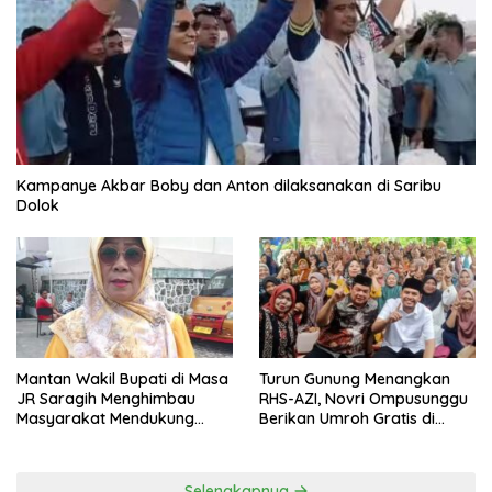
Kampanye Akbar Boby dan Anton dilaksanakan di Saribu
Dolok
Mantan Wakil Bupati di Masa
Turun Gunung Menangkan
JR Saragih Menghimbau
RHS-AZI, Novri Ompusunggu
Masyarakat Mendukung
Berikan Umroh Gratis di
RHS-AZI di Pilkada
Nagori Parbutaran
Selengkapnya