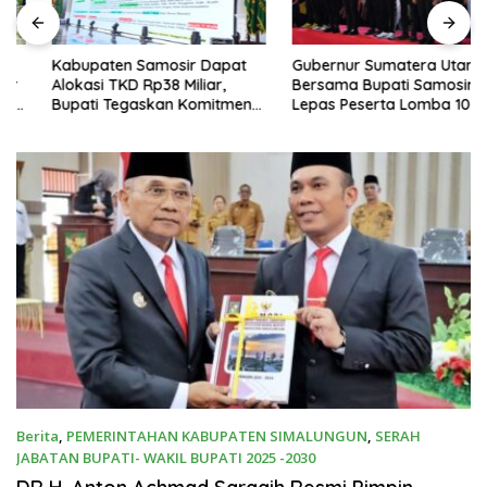
Kabupaten Samosir Dapat
Gubernur Sumatera Utara
Alokasi TKD Rp38 Miliar,
Bersama Bupati Samosir
Bupati Tegaskan Komitmen
Lepas Peserta Lomba 100K
Pengelolaan Tepat Sasaran
Trail of The Kings 2026
Berita
,
PEMERINTAHAN KABUPATEN SIMALUNGUN
,
SERAH
JABATAN BUPATI- WAKIL BUPATI 2025 -2030
Maret 4, 2025