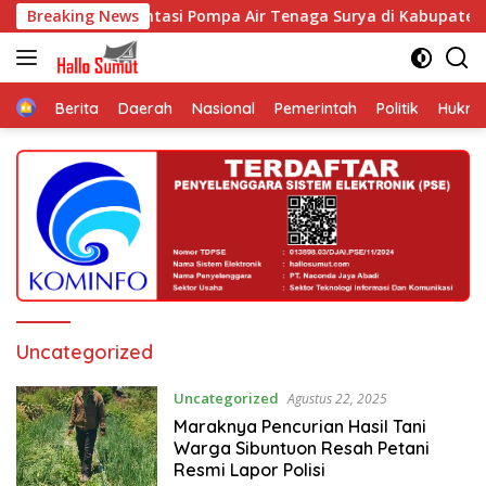
Langsung
u Implementasi Pompa Air Tenaga Surya di Kabupaten Samosi
Breaking News
ke
konten
Home
Berita
Daerah
Nasional
Pemerintah
Politik
Hukri
Uncategorized
Uncategorized
Agustus 22, 2025
Maraknya Pencurian Hasil Tani
Warga Sibuntuon Resah Petani
Resmi Lapor Polisi