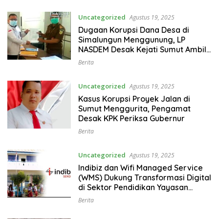
Uncategorized
Agustus 19, 2025
Dugaan Korupsi Dana Desa di
Simalungun Menggunung, LP
NASDEM Desak Kejati Sumut Ambil
Sikap Tegas
Berita
Uncategorized
Agustus 19, 2025
Kasus Korupsi Proyek Jalan di
Sumut Menggurita, Pengamat
Desak KPK Periksa Gubernur
Berita
Uncategorized
Agustus 19, 2025
Indibiz dan Wifi Managed Service
(WMS) Dukung Transformasi Digital
di Sektor Pendidikan Yayasan
Perguruan Kristen Hosana
Berita