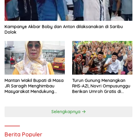
Kampanye Akbar Boby dan Anton dilaksanakan di Saribu
Dolok
Mantan Wakil Bupati di Masa
Turun Gunung Menangkan
JR Saragih Menghimbau
RHS-AZI, Novri Ompusunggu
Masyarakat Mendukung
Berikan Umroh Gratis di
RHS-AZI di Pilkada
Nagori Parbutaran
Selengkapnya
Berita Populer