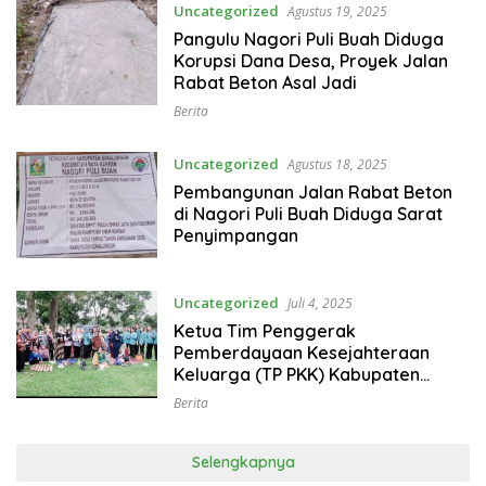
Uncategorized
Agustus 19, 2025
Pangulu Nagori Puli Buah Diduga
Korupsi Dana Desa, Proyek Jalan
Rabat Beton Asal Jadi
Berita
Uncategorized
Agustus 18, 2025
Pembangunan Jalan Rabat Beton
di Nagori Puli Buah Diduga Sarat
Penyimpangan
Uncategorized
Juli 4, 2025
Ketua Tim Penggerak
Pemberdayaan Kesejahteraan
Keluarga (TP PKK) Kabupaten
Simalungun, Ny Darmawati Anton
Berita
Acmad Saragih bersama Staf Ahli
TP PKK, Ny Rospita Benny Gusman
Sinaga meninjau pelaksanaan
Selengkapnya
Metode Operasi Wanita (MOW).