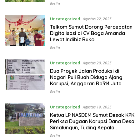
Berita
Uncategorized
Agustus 22, 2025
Telkom Sumut Dorong Percepatan
Digitalisasi di CV Boga Amanda
Lewat Indibiz Ruko.
Berita
Uncategorized
Agustus 20, 2025
Dua Proyek Jalan Produksi di
Nagori Puli Buah Diduga Ajang
Korupsi, Anggaran Rp314 Juta
Dipertanyakan
Berita
Uncategorized
Agustus 19, 2025
Ketua LP NASDEM Sumut Desak KPK
Periksa Dugaan Korupsi Dana Desa
Simalungun, Tuding Kepala
Inspektorat Lalai dan Tak Serius
Berita
Awasi Anggaran