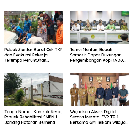
Sinaksak
di Huta Siallagan dan
Serahkan Proposal
Pengembangan Daya Tarik
Wisata Baru
Polsek Siantar Barat Cek TKP
Temui Mentan, Bupati
dan Evakuasi Pekerja
Samosir Dapat Dukungan
Tertimpa Reruntuhan
Pengembangan Kopi 1.900
Bangunan
Hektare dan Kakao 500
Hektare
Tanpa Nomor Kontrak Kerja,
Wujudkan Akses Digital
Proyek Rehabilitasi SMPN 1
Secara Merata, EVP TR 1
Jorlang Hataran Berhenti
Bersama GM Telkom Wilayah
Sumut Audiensi ke Kantor