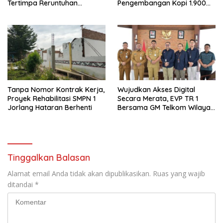
Tertimpa Reruntuhan
Pengembangan Kopi 1.900
Bangunan
Hektare dan Kakao 500
Hektare
Tanpa Nomor Kontrak Kerja,
Wujudkan Akses Digital
Proyek Rehabilitasi SMPN 1
Secara Merata, EVP TR 1
Jorlang Hataran Berhenti
Bersama GM Telkom Wilayah
Sumut Audiensi ke Kantor
Gubernur Sumatera Utara.
Tinggalkan Balasan
Alamat email Anda tidak akan dipublikasikan.
Ruas yang wajib
ditandai
*