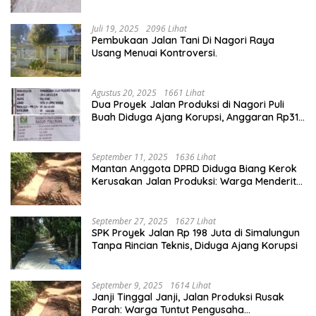
Jadi
Juli 19, 2025
2096 Lihat
Pembukaan Jalan Tani Di Nagori Raya
Usang Menuai Kontroversi.
Agustus 20, 2025
1661 Lihat
Dua Proyek Jalan Produksi di Nagori Puli
Buah Diduga Ajang Korupsi, Anggaran Rp314
Juta Dipertanyakan
September 11, 2025
1636 Lihat
Mantan Anggota DPRD Diduga Biang Kerok
Kerusakan Jalan Produksi: Warga Menderita,
Hukum Tumpul?
September 27, 2025
1627 Lihat
SPK Proyek Jalan Rp 198 Juta di Simalungun
Tanpa Rincian Teknis, Diduga Ajang Korupsi
September 9, 2025
1614 Lihat
Janji Tinggal Janji, Jalan Produksi Rusak
Parah: Warga Tuntut Pengusaha