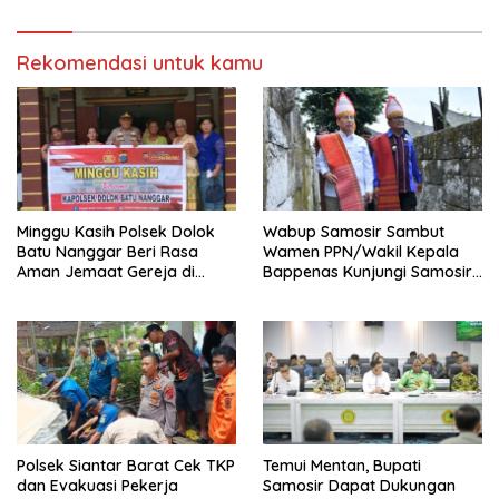
Gubernur Sumatera Utara.
Rekomendasi untuk kamu
Minggu Kasih Polsek Dolok
Wabup Samosir Sambut
Batu Nanggar Beri Rasa
Wamen PPN/Wakil Kepala
Aman Jemaat Gereja di
Bappenas Kunjungi Samosir
Sinaksak
di Huta Siallagan dan
Serahkan Proposal
Pengembangan Daya Tarik
Wisata Baru
Polsek Siantar Barat Cek TKP
Temui Mentan, Bupati
dan Evakuasi Pekerja
Samosir Dapat Dukungan