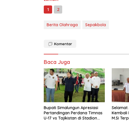
1
2
Berita Olahraga
Sepakbola
Komentar
Baca Juga
Bupati Simalungun Apresiasi
Selamat 
Pertandingan Perdana Timnas
Kembali 
U-17 vs Tajikistan di Stadion
M.Si Terp
Utama Sumut
Sebagai
simalun