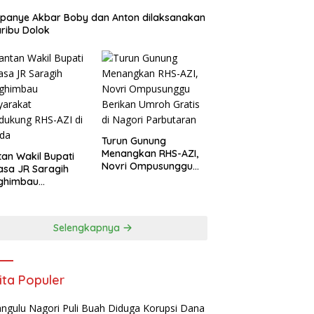
panye Akbar Boby dan Anton dilaksanakan
aribu Dolok
Turun Gunung
Menangkan RHS-AZI,
an Wakil Bupati
Novri Ompusunggu
asa JR Saragih
Berikan Umroh Gratis
ghimbau
di Nagori Parbutaran
yarakat
ukung RHS-AZI di
ada
Selengkapnya
ita Populer