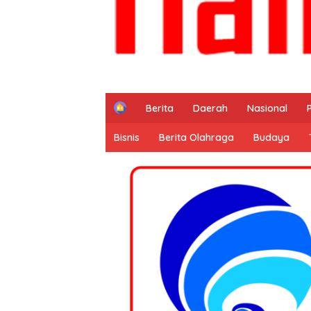
H
Berita
Daerah
Nasional
o
m
Bisnis
Berita Olahraga
Budaya
e