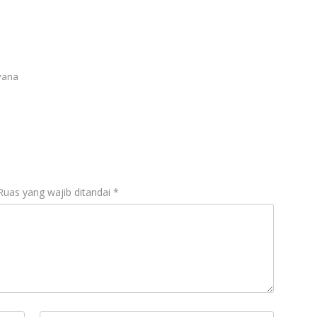
yana
Ruas yang wajib ditandai
*