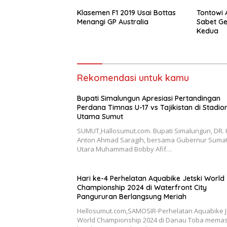
Klasemen F1 2019 Usai Bottas
Tontowi 
Menangi GP Australia
Sabet Ge
Kedua
Rekomendasi untuk kamu
Bupati Simalungun Apresiasi Pertandingan
Perdana Timnas U-17 vs Tajikistan di Stadio
Utama Sumut
SUMUT,Hallosumut.com. Bupati Simalungun, DR. 
Anton Ahmad Saragih, bersama Gubernur Suma
Utara Muhammad Bobby Afif…
Hari ke-4 Perhelatan Aquabike Jetski World
Championship 2024 di Waterfront City
Pangururan Berlangsung Meriah
Hellosumut.com,SAMOSIR-Perhelatan Aquabike J
World Championship 2024 di Danau Toba memas