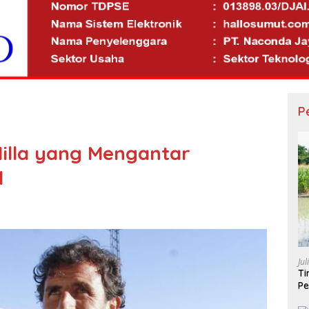
P
Milla yang Mengantar
l
Jul
Ti
Pe
Po