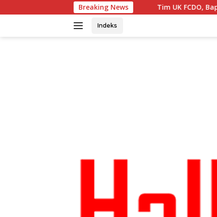
Langsung
Breaking News
Tim UK FCDO, Bapperida Sumut dan 
ke
konten
Indeks