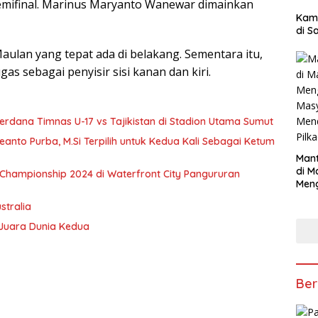
mifinal. Marinus Maryanto Wanewar dimainkan
Kam
di S
aulan yang tepat ada di belakang. Sementara itu,
as sebagai penyisir sisi kanan dan kiri.
erdana Timnas U-17 vs Tajikistan di Stadion Utama Sumut
eanto Purba, M.Si Terpilih untuk Kedua Kali Sebagai Ketum
Mant
di M
 Championship 2024 di Waterfront City Pangururan
Men
Mas
stralia
Mend
Pilk
 Juara Dunia Kedua
Ber