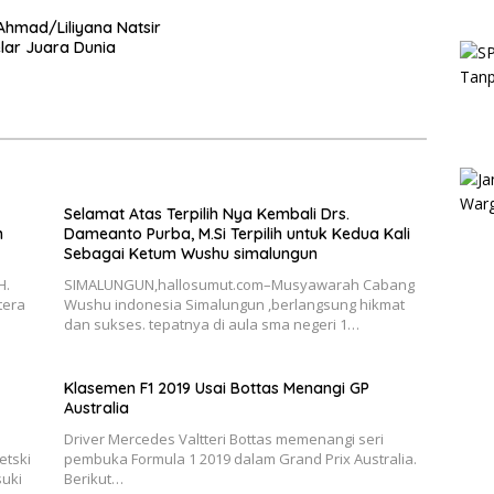
Ahmad/Liliyana Natsir
lar Juara Dunia
Selamat Atas Terpilih Nya Kembali Drs.
n
Dameanto Purba, M.Si Terpilih untuk Kedua Kali
Sebagai Ketum Wushu simalungun
H.
SIMALUNGUN,hallosumut.com–Musyawarah Cabang
tera
Wushu indonesia Simalungun ,berlangsung hikmat
dan sukses. tepatnya di aula sma negeri 1…
Klasemen F1 2019 Usai Bottas Menangi GP
Australia
Driver Mercedes Valtteri Bottas memenangi seri
etski
pembuka Formula 1 2019 dalam Grand Prix Australia.
uki
Berikut…