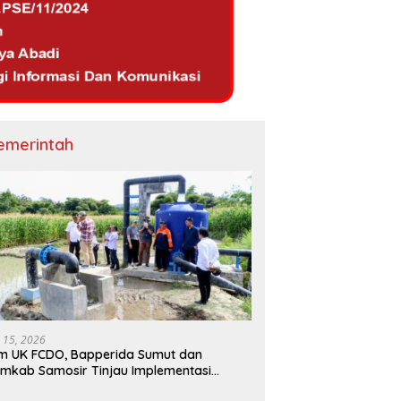
emerintah
i 15, 2026
m UK FCDO, Bapperida Sumut dan
mkab Samosir Tinjau Implementasi
mpa Air Tenaga Surya di Kabupaten