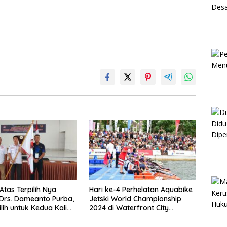
Atas Terpilih Nya
Hari ke-4 Perhelatan Aquabike
Drs. Dameanto Purba,
Jetski World Championship
ilih untuk Kedua Kali
2024 di Waterfront City
 Ketum Wushu
Pangururan Berlangsung
gun
Meriah