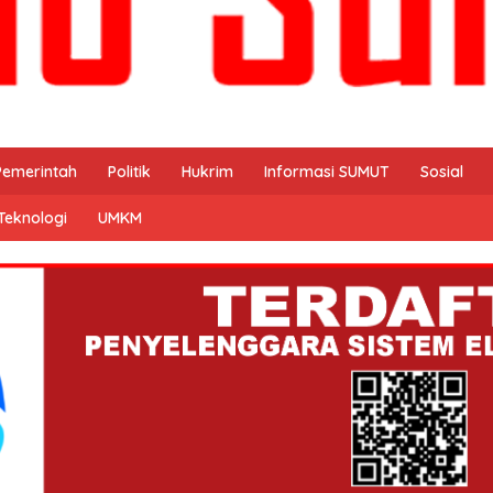
Pemerintah
Politik
Hukrim
Informasi SUMUT
Sosial
Teknologi
UMKM