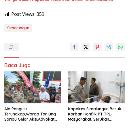
Post Views:
359
Simalungun
Baca Juga
Aib Pangulu
Kapolres Simalungun Besuk
Terungkap,Warga Tanjung
Korban Konflik PT TPL-
Saribu Gelar Aksi.Advokat
Masyarakat, Serukan
Gokma Sagala: “Kami Bela
Perdamaian dan Ketenangan