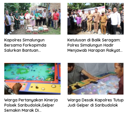
Rakya Tertindas!”
Kapolres Simalungun
Ketulusan di Balik Seragam:
Bersama Forkopimda
Polres Simalungun Hadir
Salurkan Bantuan
Menjawab Harapan Rakyat
Kemanusiaan kepada
Lewat Bedah Rumah di
Korban Angin Puting Beliung,
Simalungun
Wujudkan Kehadiran Negara
di Tengah Masyarakat
Warga Pertanyakan Kinerja
Warga Desak Kapolres Tutup
Polsek Saribudolok,Gelper
Judi Gelper di Saribudolok
Semakin Marak Di
Wilkumnya