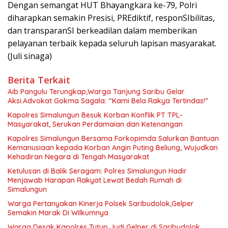
Dengan semangat HUT Bhayangkara ke-79, Polri
diharapkan semakin Presisi, PREdiktif, responSIbilitas,
dan transparanSI berkeadilan dalam memberikan
pelayanan terbaik kepada seluruh lapisan masyarakat.
(Juli sinaga)
Berita Terkait
Aib Pangulu Terungkap,Warga Tanjung Saribu Gelar
Aksi.Advokat Gokma Sagala: “Kami Bela Rakya Tertindas!”
Kapolres Simalungun Besuk Korban Konflik PT TPL-
Masyarakat, Serukan Perdamaian dan Ketenangan
Kapolres Simalungun Bersama Forkopimda Salurkan Bantuan
Kemanusiaan kepada Korban Angin Puting Beliung, Wujudkan
Kehadiran Negara di Tengah Masyarakat
Ketulusan di Balik Seragam: Polres Simalungun Hadir
Menjawab Harapan Rakyat Lewat Bedah Rumah di
Simalungun
Warga Pertanyakan Kinerja Polsek Saribudolok,Gelper
Semakin Marak Di Wilkumnya
Warga Desak Kapolres Tutup Judi Gelper di Saribudolok