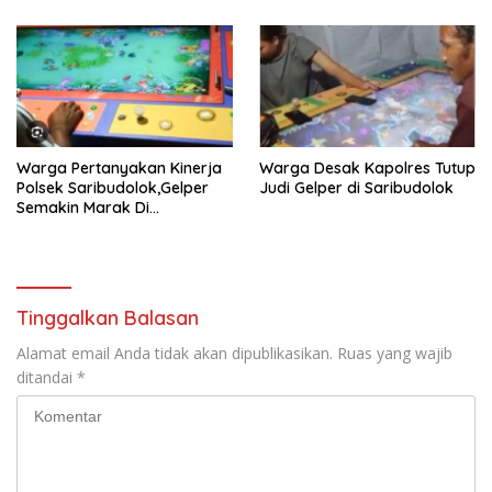
Korban Angin Puting Beliung,
Simalungun
Wujudkan Kehadiran Negara
di Tengah Masyarakat
Warga Pertanyakan Kinerja
Warga Desak Kapolres Tutup
Polsek Saribudolok,Gelper
Judi Gelper di Saribudolok
Semakin Marak Di
Wilkumnya
Tinggalkan Balasan
Alamat email Anda tidak akan dipublikasikan.
Ruas yang wajib
ditandai
*