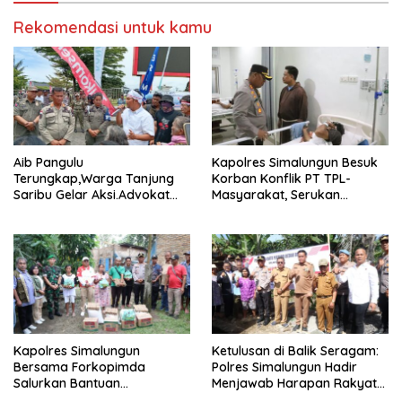
Rekomendasi untuk kamu
Aib Pangulu
Kapolres Simalungun Besuk
Terungkap,Warga Tanjung
Korban Konflik PT TPL-
Saribu Gelar Aksi.Advokat
Masyarakat, Serukan
Gokma Sagala: “Kami Bela
Perdamaian dan Ketenangan
Rakya Tertindas!”
Kapolres Simalungun
Ketulusan di Balik Seragam:
Bersama Forkopimda
Polres Simalungun Hadir
Salurkan Bantuan
Menjawab Harapan Rakyat
Kemanusiaan kepada
Lewat Bedah Rumah di