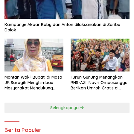
Kampanye Akbar Boby dan Anton dilaksanakan di Saribu
Dolok
Mantan Wakil Bupati di Masa
Turun Gunung Menangkan
JR Saragih Menghimbau
RHS-AZI, Novri Ompusunggu
Masyarakat Mendukung
Berikan Umroh Gratis di
RHS-AZI di Pilkada
Nagori Parbutaran
Selengkapnya
Berita Populer