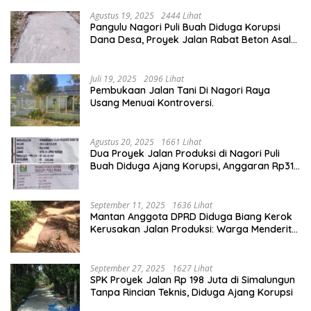
Agustus 19, 2025
2444 Lihat
Pangulu Nagori Puli Buah Diduga Korupsi
Dana Desa, Proyek Jalan Rabat Beton Asal
Jadi
Juli 19, 2025
2096 Lihat
Pembukaan Jalan Tani Di Nagori Raya
Usang Menuai Kontroversi.
Agustus 20, 2025
1661 Lihat
Dua Proyek Jalan Produksi di Nagori Puli
Buah Diduga Ajang Korupsi, Anggaran Rp314
Juta Dipertanyakan
September 11, 2025
1636 Lihat
Mantan Anggota DPRD Diduga Biang Kerok
Kerusakan Jalan Produksi: Warga Menderita,
Hukum Tumpul?
September 27, 2025
1627 Lihat
SPK Proyek Jalan Rp 198 Juta di Simalungun
Tanpa Rincian Teknis, Diduga Ajang Korupsi