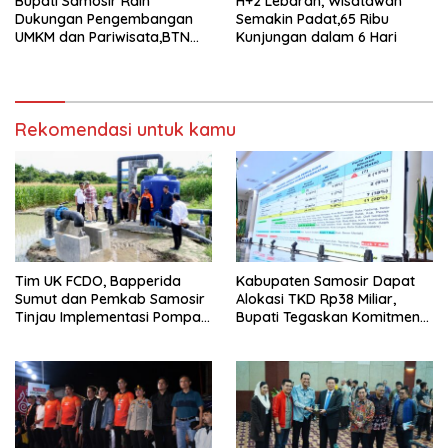
Bupati Samosir Raih
H+2 Lebaran, Wisatawan
Dukungan Pengembangan
Semakin Padat,65 Ribu
UMKM dan Pariwisata,BTN
Kunjungan dalam 6 Hari
Gelar Leadership Forum di
Samosir
Rekomendasi untuk kamu
Tim UK FCDO, Bapperida
Kabupaten Samosir Dapat
Sumut dan Pemkab Samosir
Alokasi TKD Rp38 Miliar,
Tinjau Implementasi Pompa
Bupati Tegaskan Komitmen
Air Tenaga Surya di
Pengelolaan Tepat Sasaran
Kabupaten Samosir