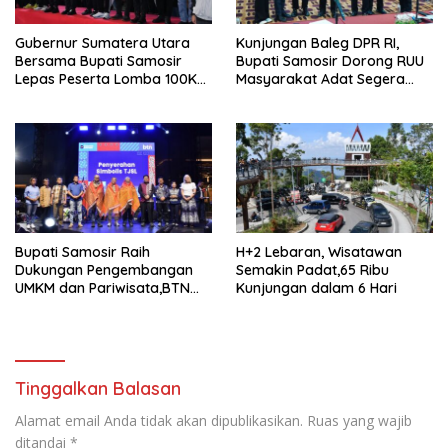
Gubernur Sumatera Utara
Kunjungan Baleg DPR RI,
Bersama Bupati Samosir
Bupati Samosir Dorong RUU
Lepas Peserta Lomba 100K
Masyarakat Adat Segera
Trail of The Kings 2026
Disahkan
Bupati Samosir Raih
H+2 Lebaran, Wisatawan
Dukungan Pengembangan
Semakin Padat,65 Ribu
UMKM dan Pariwisata,BTN
Kunjungan dalam 6 Hari
Gelar Leadership Forum di
Samosir
Tinggalkan Balasan
Alamat email Anda tidak akan dipublikasikan.
Ruas yang wajib
ditandai
*