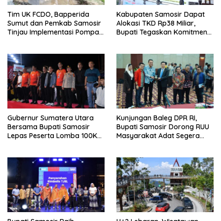
Tim UK FCDO, Bapperida
Kabupaten Samosir Dapat
Sumut dan Pemkab Samosir
Alokasi TKD Rp38 Miliar,
Tinjau Implementasi Pompa
Bupati Tegaskan Komitmen
Air Tenaga Surya di
Pengelolaan Tepat Sasaran
Kabupaten Samosir
Gubernur Sumatera Utara
Kunjungan Baleg DPR RI,
Bersama Bupati Samosir
Bupati Samosir Dorong RUU
Lepas Peserta Lomba 100K
Masyarakat Adat Segera
Trail of The Kings 2026
Disahkan