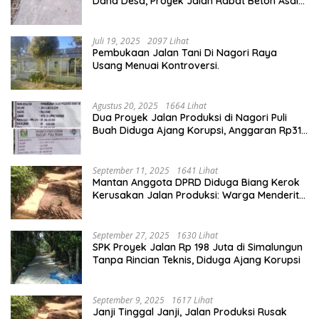
Dana Desa, Proyek Jalan Rabat Beton Asal
Jadi
Juli 19, 2025
2097 Lihat
Pembukaan Jalan Tani Di Nagori Raya
Usang Menuai Kontroversi.
Agustus 20, 2025
1664 Lihat
Dua Proyek Jalan Produksi di Nagori Puli
Buah Diduga Ajang Korupsi, Anggaran Rp314
Juta Dipertanyakan
September 11, 2025
1641 Lihat
Mantan Anggota DPRD Diduga Biang Kerok
Kerusakan Jalan Produksi: Warga Menderita,
Hukum Tumpul?
September 27, 2025
1630 Lihat
SPK Proyek Jalan Rp 198 Juta di Simalungun
Tanpa Rincian Teknis, Diduga Ajang Korupsi
September 9, 2025
1617 Lihat
Janji Tinggal Janji, Jalan Produksi Rusak