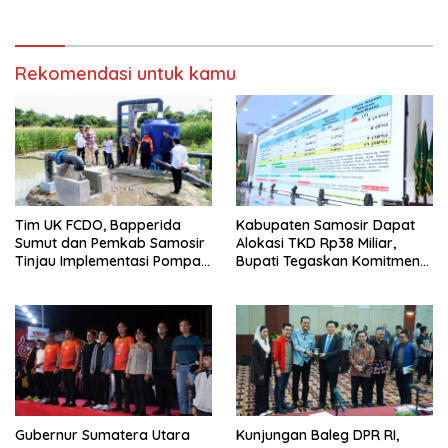
Samosir
Rekomendasi untuk kamu
Tim UK FCDO, Bapperida
Kabupaten Samosir Dapat
Sumut dan Pemkab Samosir
Alokasi TKD Rp38 Miliar,
Tinjau Implementasi Pompa
Bupati Tegaskan Komitmen
Air Tenaga Surya di
Pengelolaan Tepat Sasaran
Kabupaten Samosir
Gubernur Sumatera Utara
Kunjungan Baleg DPR RI,