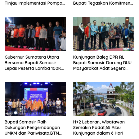
Tinjau Implementasi Pompa
Bupati Tegaskan Komitmen
Air Tenaga Surya di
Pengelolaan Tepat Sasaran
Kabupaten Samosir
Gubernur Sumatera Utara
Kunjungan Baleg DPR RI,
Bersama Bupati Samosir
Bupati Samosir Dorong RUU
Lepas Peserta Lomba 100K
Masyarakat Adat Segera
Trail of The Kings 2026
Disahkan
Bupati Samosir Raih
H+2 Lebaran, Wisatawan
Dukungan Pengembangan
Semakin Padat,65 Ribu
UMKM dan Pariwisata,BTN
Kunjungan dalam 6 Hari
Gelar Leadership Forum di