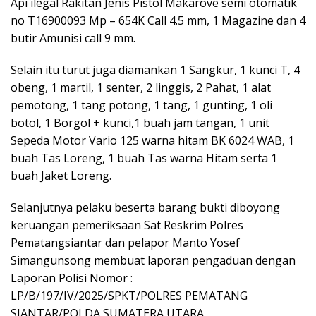
Api ilegal Rakitan Jenis Pistol Makarove semi otomatik
no T16900093 Mp – 654K Call 4.5 mm, 1 Magazine dan 4
butir Amunisi call 9 mm.
Selain itu turut juga diamankan 1 Sangkur, 1 kunci T, 4
obeng, 1 martil, 1 senter, 2 linggis, 2 Pahat, 1 alat
pemotong, 1 tang potong, 1 tang, 1 gunting, 1 oli
botol, 1 Borgol + kunci,1 buah jam tangan, 1 unit
Sepeda Motor Vario 125 warna hitam BK 6024 WAB, 1
buah Tas Loreng, 1 buah Tas warna Hitam serta 1
buah Jaket Loreng.
Selanjutnya pelaku beserta barang bukti diboyong
keruangan pemeriksaan Sat Reskrim Polres
Pematangsiantar dan pelapor Manto Yosef
Simangunsong membuat laporan pengaduan dengan
Laporan Polisi Nomor :
LP/B/197/IV/2025/SPKT/POLRES PEMATANG
SIANTAR/POLDA SUMATERA UTARA.