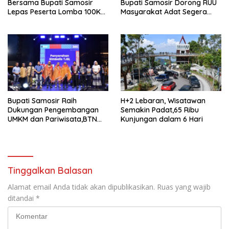
Bersama Bupati Samosir
Bupati Samosir Dorong RUU
Lepas Peserta Lomba 100K
Masyarakat Adat Segera
Trail of The Kings 2026
Disahkan
Bupati Samosir Raih
H+2 Lebaran, Wisatawan
Dukungan Pengembangan
Semakin Padat,65 Ribu
UMKM dan Pariwisata,BTN
Kunjungan dalam 6 Hari
Gelar Leadership Forum di
Samosir
Tinggalkan Balasan
Alamat email Anda tidak akan dipublikasikan.
Ruas yang wajib
ditandai
*