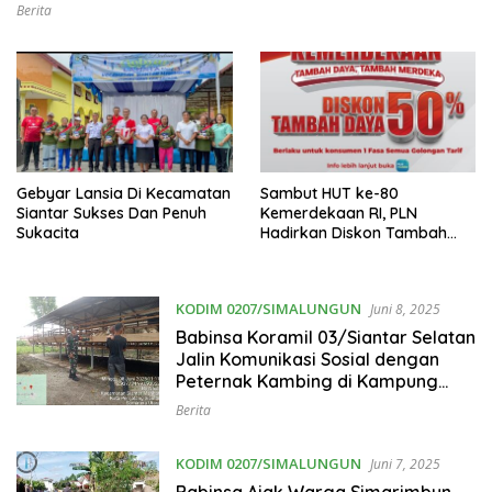
Ketenangan
Berita
Gebyar Lansia Di Kecamatan
Sambut HUT ke-80
Siantar Sukses Dan Penuh
Kemerdekaan RI, PLN
Sukacita
Hadirkan Diskon Tambah
Daya 50%
KODIM 0207/SIMALUNGUN
Juni 8, 2025
Babinsa Koramil 03/Siantar Selatan
Jalin Komunikasi Sosial dengan
Peternak Kambing di Kampung
Kruis
Berita
KODIM 0207/SIMALUNGUN
Juni 7, 2025