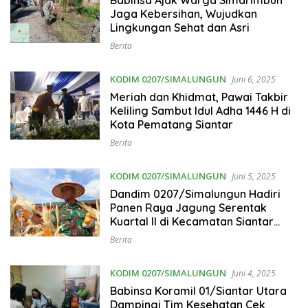
Babinsa Ajak Warga Simarimbun
Jaga Kebersihan, Wujudkan
Lingkungan Sehat dan Asri
Berita
KODIM 0207/SIMALUNGUN
Juni 6, 2025
Meriah dan Khidmat, Pawai Takbir
Keliling Sambut Idul Adha 1446 H di
Kota Pematang Siantar
Berita
KODIM 0207/SIMALUNGUN
Juni 5, 2025
Dandim 0207/Simalungun Hadiri
Panen Raya Jagung Serentak
Kuartal II di Kecamatan Siantar
Martoba
Berita
KODIM 0207/SIMALUNGUN
Juni 4, 2025
Babinsa Koramil 01/Siantar Utara
Dampingi Tim Kesehatan Cek