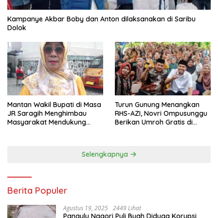
Kampanye Akbar Boby dan Anton dilaksanakan di Saribu
Dolok
Mantan Wakil Bupati di Masa
Turun Gunung Menangkan
JR Saragih Menghimbau
RHS-AZI, Novri Ompusunggu
Masyarakat Mendukung
Berikan Umroh Gratis di
RHS-AZI di Pilkada
Nagori Parbutaran
Selengkapnya
Berita Populer
Agustus 19, 2025
2449 Lihat
Pangulu Nagori Puli Buah Diduga Korupsi