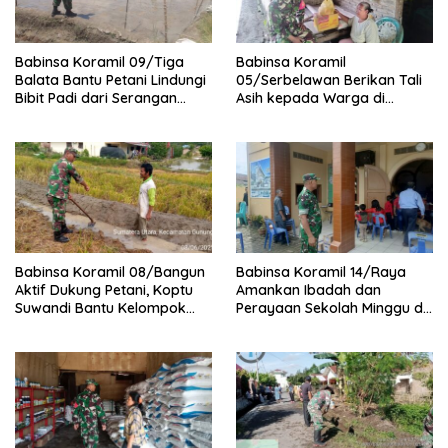
Babinsa Koramil 09/Tiga
Babinsa Koramil
Balata Bantu Petani Lindungi
05/Serbelawan Berikan Tali
Bibit Padi dari Serangan
Asih kepada Warga di
Burung
Nagori Bandar Selamat
Babinsa Koramil 08/Bangun
Babinsa Koramil 14/Raya
Aktif Dukung Petani, Koptu
Amankan Ibadah dan
Suwandi Bantu Kelompok
Perayaan Sekolah Minggu di
Tani Persiapkan Lahan
GKPS Raya Kota
Tanam Padi