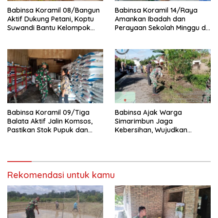
Babinsa Koramil 08/Bangun
Babinsa Koramil 14/Raya
Aktif Dukung Petani, Koptu
Amankan Ibadah dan
Suwandi Bantu Kelompok
Perayaan Sekolah Minggu di
Tani Persiapkan Lahan
GKPS Raya Kota
Tanam Padi
Babinsa Koramil 09/Tiga
Babinsa Ajak Warga
Balata Aktif Jalin Komsos,
Simarimbun Jaga
Pastikan Stok Pupuk dan
Kebersihan, Wujudkan
Pestisida Aman untuk Petani
Lingkungan Sehat dan Asri
Rekomendasi untuk kamu