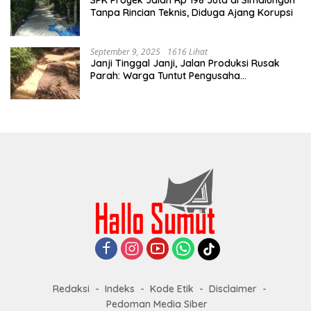
SPK Proyek Jalan Rp 198 Juta di Simalungun
Tanpa Rincian Teknis, Diduga Ajang Korupsi
September 9, 2025
1616 Lihat
Janji Tinggal Janji, Jalan Produksi Rusak
Parah: Warga Tuntut Pengusaha
Bertanggung Jawab
Redaksi
Indeks
Kode Etik
Disclaimer
Pedoman Media Siber