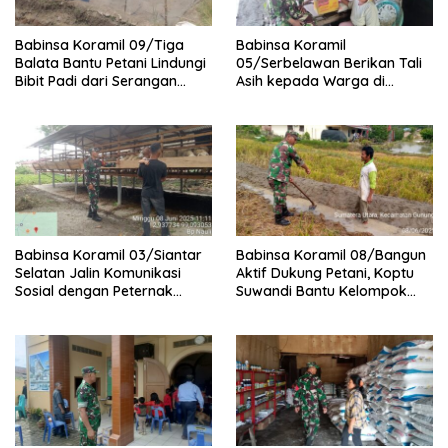
Babinsa Koramil 09/Tiga
Babinsa Koramil
Balata Bantu Petani Lindungi
05/Serbelawan Berikan Tali
Bibit Padi dari Serangan
Asih kepada Warga di
Burung
Nagori Bandar Selamat
Babinsa Koramil 03/Siantar
Babinsa Koramil 08/Bangun
Selatan Jalin Komunikasi
Aktif Dukung Petani, Koptu
Sosial dengan Peternak
Suwandi Bantu Kelompok
Kambing di Kampung Kruis
Tani Persiapkan Lahan
Tanam Padi