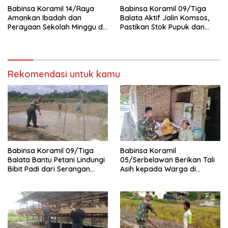
Babinsa Koramil 14/Raya
Babinsa Koramil 09/Tiga
Amankan Ibadah dan
Balata Aktif Jalin Komsos,
Perayaan Sekolah Minggu di
Pastikan Stok Pupuk dan
GKPS Raya Kota
Pestisida Aman untuk Petani
Rekomendasi untuk kamu
Babinsa Koramil 09/Tiga
Babinsa Koramil
Balata Bantu Petani Lindungi
05/Serbelawan Berikan Tali
Bibit Padi dari Serangan
Asih kepada Warga di
Burung
Nagori Bandar Selamat