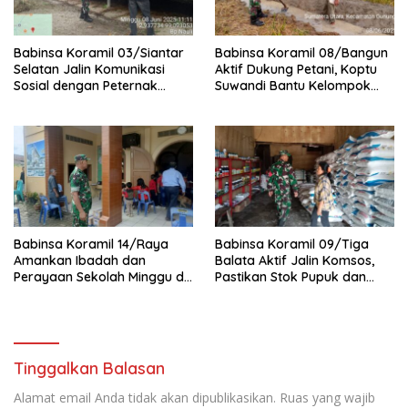
Babinsa Koramil 03/Siantar
Babinsa Koramil 08/Bangun
Selatan Jalin Komunikasi
Aktif Dukung Petani, Koptu
Sosial dengan Peternak
Suwandi Bantu Kelompok
Kambing di Kampung Kruis
Tani Persiapkan Lahan
Tanam Padi
Babinsa Koramil 14/Raya
Babinsa Koramil 09/Tiga
Amankan Ibadah dan
Balata Aktif Jalin Komsos,
Perayaan Sekolah Minggu di
Pastikan Stok Pupuk dan
GKPS Raya Kota
Pestisida Aman untuk Petani
Tinggalkan Balasan
Alamat email Anda tidak akan dipublikasikan.
Ruas yang wajib