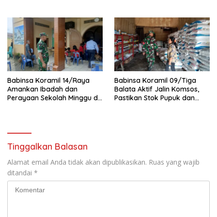
Kambing di Kampung Kruis
Tani Persiapkan Lahan
Tanam Padi
Babinsa Koramil 14/Raya
Babinsa Koramil 09/Tiga
Amankan Ibadah dan
Balata Aktif Jalin Komsos,
Perayaan Sekolah Minggu di
Pastikan Stok Pupuk dan
GKPS Raya Kota
Pestisida Aman untuk Petani
Tinggalkan Balasan
Alamat email Anda tidak akan dipublikasikan.
Ruas yang wajib
ditandai
*