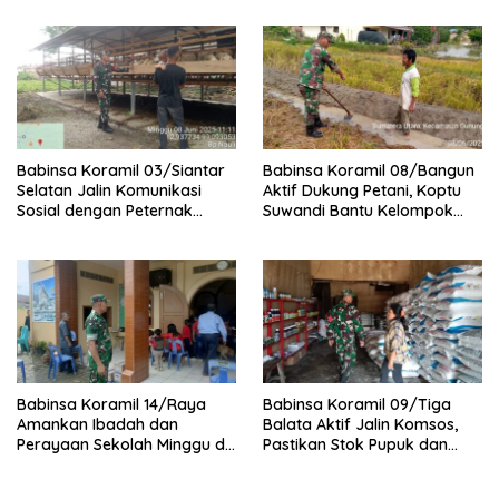
Babinsa Koramil 03/Siantar
Babinsa Koramil 08/Bangun
Selatan Jalin Komunikasi
Aktif Dukung Petani, Koptu
Sosial dengan Peternak
Suwandi Bantu Kelompok
Kambing di Kampung Kruis
Tani Persiapkan Lahan
Tanam Padi
Babinsa Koramil 14/Raya
Babinsa Koramil 09/Tiga
Amankan Ibadah dan
Balata Aktif Jalin Komsos,
Perayaan Sekolah Minggu di
Pastikan Stok Pupuk dan
GKPS Raya Kota
Pestisida Aman untuk Petani