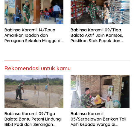
Babinsa Koramil 14/Raya
Babinsa Koramil 09/Tiga
Amankan Ibadah dan
Balata Aktif Jalin Komsos,
Perayaan Sekolah Minggu di
Pastikan Stok Pupuk dan
GKPS Raya Kota
Pestisida Aman untuk Petani
Rekomendasi untuk kamu
Babinsa Koramil 09/Tiga
Babinsa Koramil
Balata Bantu Petani Lindungi
05/Serbelawan Berikan Tali
Bibit Padi dari Serangan
Asih kepada Warga di
Burung
Nagori Bandar Selamat