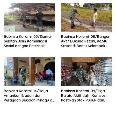
Babinsa Koramil 03/Siantar
Babinsa Koramil 08/Bangun
Selatan Jalin Komunikasi
Aktif Dukung Petani, Koptu
Sosial dengan Peternak
Suwandi Bantu Kelompok
Kambing di Kampung Kruis
Tani Persiapkan Lahan
Tanam Padi
Babinsa Koramil 14/Raya
Babinsa Koramil 09/Tiga
Amankan Ibadah dan
Balata Aktif Jalin Komsos,
Perayaan Sekolah Minggu di
Pastikan Stok Pupuk dan
GKPS Raya Kota
Pestisida Aman untuk Petani