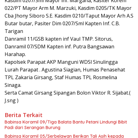
Kasdim 0207/Sml Mayor inf. Margana, Kasiter Korem
022/PT Mayor Arm M. Marzuki, Kasdim 0205/TK Mayor
Cba Jhony Siboro S.E. Kasdim 0210/Taput Mayor Arh A.S
Butar butar, Pasiter Dim 0207/Sml Kapten Inf. C.B.
Tarigan
Danramil 11/GSB kapten inf Vaul TMP. Sitorus,
Danramil 07/SDM Kapten inf. Putra Bangsawan
Harahap.
Kapolsek Parapat AKP Manguni WDSl Sinulingga
Lurah Parapat . Agustina Siagian, Humas Penasehat
TPL Zakaria Girsang, Staf Humas TPL Rosmelina
Sinaga.
Serta Camat Girsang Sipangan Bolon Viktor R. Sijabat.(
J.sng )
Berita Terkait
Babinsa Koramil 09/Tiga Balata Bantu Petani Lindungi Bibit
Padi dari Serangan Burung
Babinsa Koramil 05/Serbelawan Berikan Tali Asih kepada