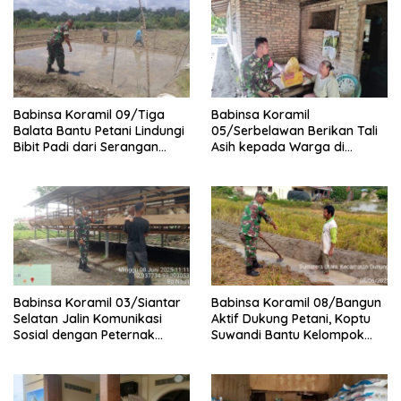
Babinsa Koramil 09/Tiga
Babinsa Koramil
Balata Bantu Petani Lindungi
05/Serbelawan Berikan Tali
Bibit Padi dari Serangan
Asih kepada Warga di
Burung
Nagori Bandar Selamat
Babinsa Koramil 03/Siantar
Babinsa Koramil 08/Bangun
Selatan Jalin Komunikasi
Aktif Dukung Petani, Koptu
Sosial dengan Peternak
Suwandi Bantu Kelompok
Kambing di Kampung Kruis
Tani Persiapkan Lahan
Tanam Padi