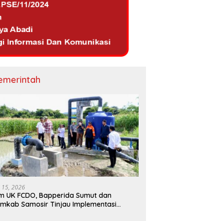
emerintah
i 15, 2026
m UK FCDO, Bapperida Sumut dan
mkab Samosir Tinjau Implementasi
mpa Air Tenaga Surya di Kabupaten