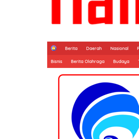
H
Berita
Daerah
Nasional
o
m
Bisnis
Berita Olahraga
Budaya
e