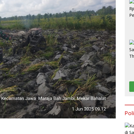
S
Poli