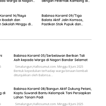
ada Warga di Nagori
dengan Peternak Kambing di
Selamat
Kampung Kruis
Koramil 14/Raya
Babinsa Koramil 09/Tiga
 Ibadah dan
Balata Aktif Jalin Komsos,
 Sekolah Minggu di
Pastikan Stok Pupuk dan
ya Kota
Pestisida Aman untuk Petani
ni
Babinsa Koramil 05/Serbelawan Berikan Tali
Asih kepada Warga di Nagori Bandar Selamat
5
Simalungun,Hallosumut.com. Minggu 8 Juni 2025
Bentuk kepedulian terhadap warga binaan kembali
ditunjukkan oleh Babinsa…
Babinsa Koramil 08/Bangun Aktif Dukung Petani,
g di
Koptu Suwandi Bantu Kelompok Tani Persiapkan
Lahan Tanam Padi
i
Simalungun,Hallosumut.com. Minggu 8 Juni 2025