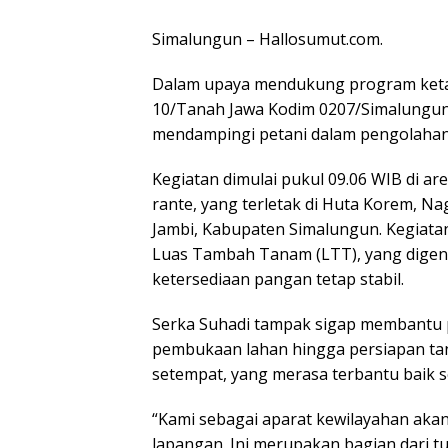
Simalungun – Hallosumut.com.
Dalam upaya mendukung program keta
10/Tanah Jawa Kodim 0207/Simalungun,
mendampingi petani dalam pengolahan 
Kegiatan dimulai pukul 09.06 WIB di ar
rante, yang terletak di Huta Korem, N
Jambi, Kabupaten Simalungun. Kegiata
Luas Tambah Tanam (LTT), yang dige
ketersediaan pangan tetap stabil.
Serka Suhadi tampak sigap membantu p
pembukaan lahan hingga persiapan tan
setempat, yang merasa terbantu baik s
“Kami sebagai aparat kewilayahan akan
lapangan. Ini merupakan bagian dari