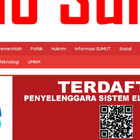
Pemerintah
Politik
Hukrim
Informasi SUMUT
Sosial
Teknologi
UMKM