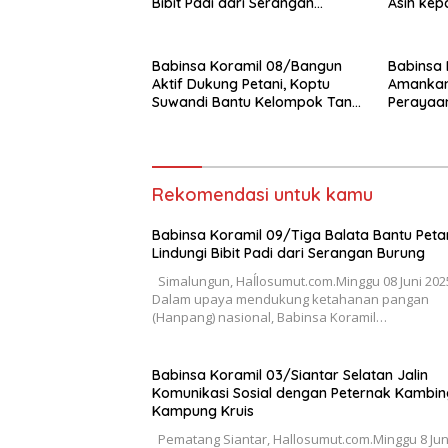
Bibit Padi dari Serangan
Asih kep
Burung
Bandar 
Babinsa Koramil 08/Bangun
Babinsa 
Aktif Dukung Petani, Koptu
Amankan
Suwandi Bantu Kelompok Tani
Perayaan
Persiapkan Lahan Tanam Padi
GKPS Ra
Rekomendasi untuk kamu
Babinsa Koramil 09/Tiga Balata Bantu Peta
Lindungi Bibit Padi dari Serangan Burung
Simalungun, Haĺlosumut.com.Minggu 08 Juni 202
Dalam upaya mendukung ketahanan pangan
(Hanpang) nasional, Babinsa Koramil…
Babinsa Koramil 03/Siantar Selatan Jalin
Komunikasi Sosial dengan Peternak Kambin
Kampung Kruis
Pematang Siantar, Hallosumut.com.Minggu 8 Jun