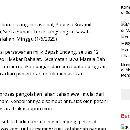
Kam
di S
hanan pangan nasional, Babinsa Koramil
 Serka Suhadi, turun langsung ke sawah
lahan, Minggu (1/6/2025).
eal persawahan milik Bapak Endang, seluas 12
agori Mekar Bahalat, Kecamatan Jawa Maraja Bah
Mant
n ini merupakan bagian dari percepatan program
di M
ncarkan pemerintah untuk memastikan
Men
Mas
Mend
Pilk
roses pengolahan lahan tahap awal, mulai dari
am. Kehadirannya disambut antusias oleh petani
ecara fisik maupun moril.
Ber
 selalu hadir dan siap mendampingi petani di
 tugas kami untuk memperkuat ketahanan pangan