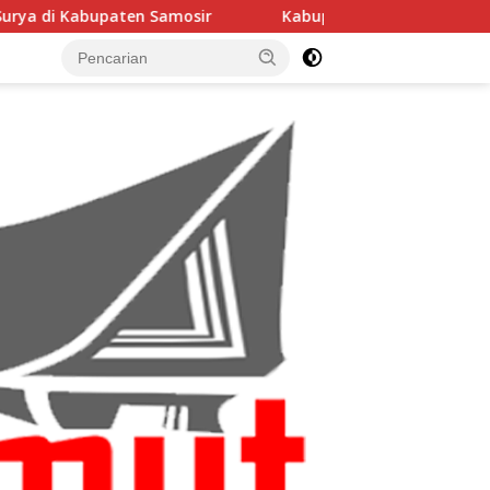
amosir
Kabupaten Samosir Dapat Alokasi TKD Rp38 Mil