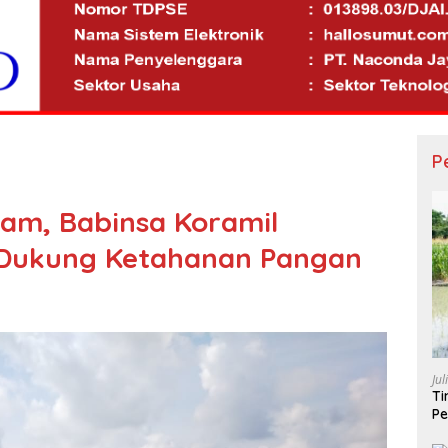
P
am, Babinsa Koramil
 Dukung Ketahanan Pangan
Jul
Ti
Pe
Po