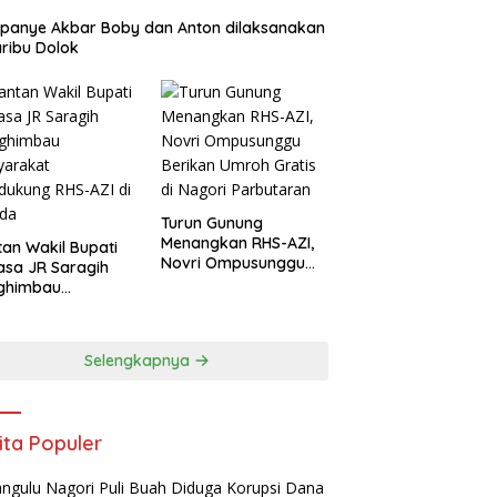
panye Akbar Boby dan Anton dilaksanakan
aribu Dolok
Turun Gunung
Menangkan RHS-AZI,
an Wakil Bupati
Novri Ompusunggu
asa JR Saragih
Berikan Umroh Gratis
ghimbau
di Nagori Parbutaran
yarakat
ukung RHS-AZI di
ada
Selengkapnya
ita Populer