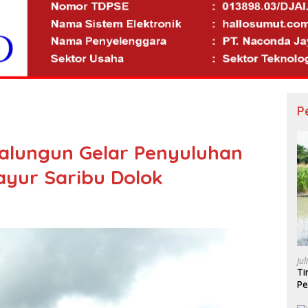
P
malungun Gelar Penyuluhan
Sayur Saribu Dolok
Jul
Ti
Pe
Po