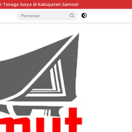
en Samosir
Kabupaten Samosir Dapat Alokasi TKD Rp38