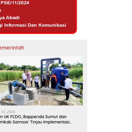
emerintah
i 15, 2026
m UK FCDO, Bapperida Sumut dan
mkab Samosir Tinjau Implementasi
mpa Air Tenaga Surya di Kabupaten