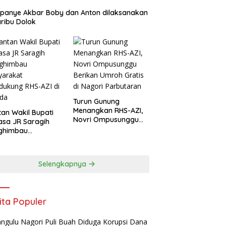
panye Akbar Boby dan Anton dilaksanakan
aribu Dolok
Turun Gunung
Menangkan RHS-AZI,
an Wakil Bupati
Novri Ompusunggu
asa JR Saragih
Berikan Umroh Gratis
ghimbau
di Nagori Parbutaran
yarakat
ukung RHS-AZI di
ada
Selengkapnya
ita Populer