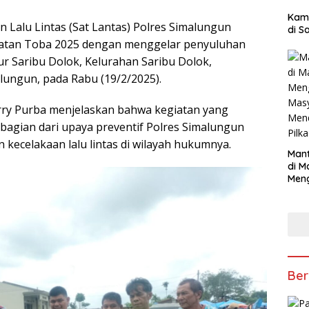
Kam
n Lalu Lintas (Sat Lantas) Polres Simalungun
di S
matan Toba 2025 dengan menggelar penyuluhan
yur Saribu Dolok, Kelurahan Saribu Dolok,
lungun, pada Rabu (19/2/2025).
rry Purba menjelaskan bahwa kegiatan yang
 bagian dari upaya preventif Polres Simalungun
ecelakaan lalu lintas di wilayah hukumnya.
Mant
di M
Men
Mas
Mend
Pilk
Ber