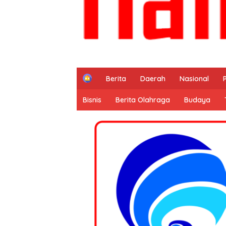
H
Berita
Daerah
Nasional
o
m
Bisnis
Berita Olahraga
Budaya
e