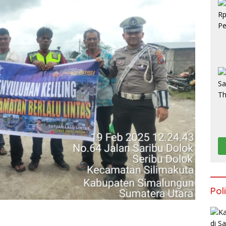
S
Poli