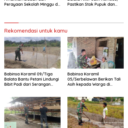
Perayaan Sekolah Minggu di
Pastikan Stok Pupuk dan
GKPS Raya Kota
Pestisida Aman untuk Petani
Rekomendasi untuk kamu
Babinsa Koramil 09/Tiga
Babinsa Koramil
Balata Bantu Petani Lindungi
05/Serbelawan Berikan Tali
Bibit Padi dari Serangan
Asih kepada Warga di
Burung
Nagori Bandar Selamat