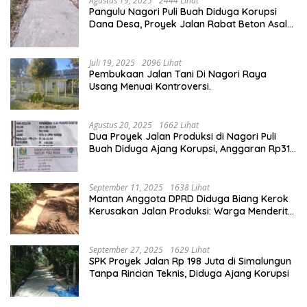
Agustus 19, 2025
2444 Lihat
Pangulu Nagori Puli Buah Diduga Korupsi
Dana Desa, Proyek Jalan Rabat Beton Asal
Jadi
Juli 19, 2025
2096 Lihat
Pembukaan Jalan Tani Di Nagori Raya
Usang Menuai Kontroversi.
Agustus 20, 2025
1662 Lihat
Dua Proyek Jalan Produksi di Nagori Puli
Buah Diduga Ajang Korupsi, Anggaran Rp314
Juta Dipertanyakan
September 11, 2025
1638 Lihat
Mantan Anggota DPRD Diduga Biang Kerok
Kerusakan Jalan Produksi: Warga Menderita,
Hukum Tumpul?
September 27, 2025
1629 Lihat
SPK Proyek Jalan Rp 198 Juta di Simalungun
Tanpa Rincian Teknis, Diduga Ajang Korupsi