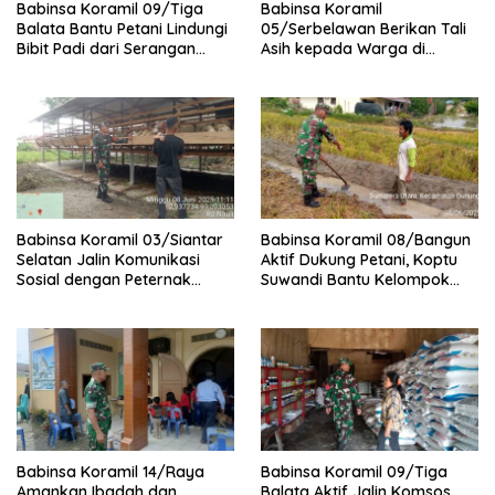
Babinsa Koramil 09/Tiga
Babinsa Koramil
Balata Bantu Petani Lindungi
05/Serbelawan Berikan Tali
Bibit Padi dari Serangan
Asih kepada Warga di
Burung
Nagori Bandar Selamat
Babinsa Koramil 03/Siantar
Babinsa Koramil 08/Bangun
Selatan Jalin Komunikasi
Aktif Dukung Petani, Koptu
Sosial dengan Peternak
Suwandi Bantu Kelompok
Kambing di Kampung Kruis
Tani Persiapkan Lahan
Tanam Padi
Babinsa Koramil 14/Raya
Babinsa Koramil 09/Tiga
Amankan Ibadah dan
Balata Aktif Jalin Komsos,