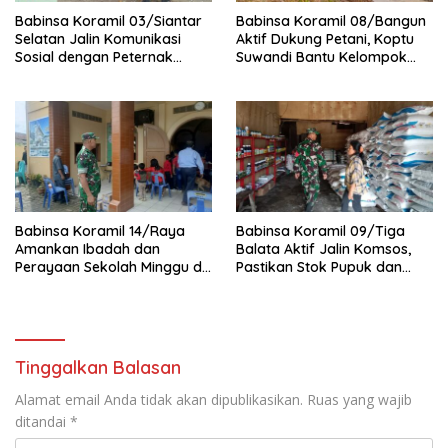
Babinsa Koramil 03/Siantar
Babinsa Koramil 08/Bangun
Selatan Jalin Komunikasi
Aktif Dukung Petani, Koptu
Sosial dengan Peternak
Suwandi Bantu Kelompok
Kambing di Kampung Kruis
Tani Persiapkan Lahan
Tanam Padi
Babinsa Koramil 14/Raya
Babinsa Koramil 09/Tiga
Amankan Ibadah dan
Balata Aktif Jalin Komsos,
Perayaan Sekolah Minggu di
Pastikan Stok Pupuk dan
GKPS Raya Kota
Pestisida Aman untuk Petani
Tinggalkan Balasan
Alamat email Anda tidak akan dipublikasikan.
Ruas yang wajib
ditandai
*